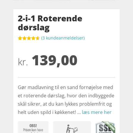
2-i-1 Roterende
dørslag
(
3
kundeanmeldelser)
Bedømt
som
4.6
139,00
ud af 5
baseret på
kr.
kundebedø
mmelser
Gør madlavning til en sand fornøjelse med
et roterende dørslag, hvor den indbyggede
skål sikrer, at du kan lykkes problemfrit og
helt uden spild i køkkenet! …
læs mere her