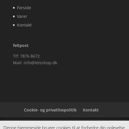
Forside
Varer
Kontakt
feltpost
Tlf: 7876 8672
Mail:
info@letsshop.dk
Cookie- og privatlivspolitik
Kontakt
Denne hjemmeside samler et bredt udvalg af
Denne hjemmeside bruger cookies til at forbedre din oplevelse.