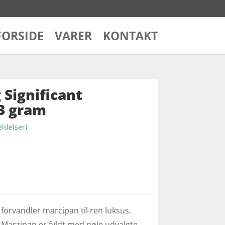
FORSIDE
VARER
KONTAKT
Significant
3 gram
delser)
orvandler marcipan til ren luksus.
 Marzipan er fyldt med nøje udvalgte