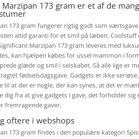
t Marzipan 173 gram er et af de ma
ostumer
an 173 gram fungerer rigtig godt som værtsgave. 
en altid garanti for et smil på læben. Coolstuff 
ignificant Marzipan 173 gram leveres med luksur
ndes, kan hjælpen købes for ussel mammon i form
rede glæde og smil i selskabet. Så alle lige er m
ragtet fødselsdagsgave. Gadgets er ikke seriøse,
 til at der er nogle, der kan synes, at det er mæ
e dig fra at give gadgets i gave, det forholder sig
er fremragende gaver.
g oftere i webshops
an 173 gram findes i den populære kategori Spis