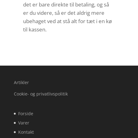
det er bare direkte til betaling, og så
er du videre, så er det aldrig mere
ubehaget ved at stå alt for tæt i en kø
til kassen.
Artikler
Cookie- og privatlivspolitik
Forside
Varer
Kontakt