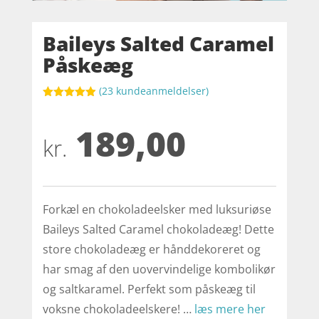
Baileys Salted Caramel
Påskeæg
(
23
kundeanmeldelser)
Bedømt
som
4.9
189,00
ud af 5
baseret på
kr.
kundebedøm
melser
Forkæl en chokoladeelsker med luksuriøse
Baileys Salted Caramel chokoladeæg! Dette
store chokoladeæg er hånddekoreret og
har smag af den uovervindelige kombolikør
og saltkaramel. Perfekt som påskeæg til
voksne chokoladeelskere! …
læs mere her