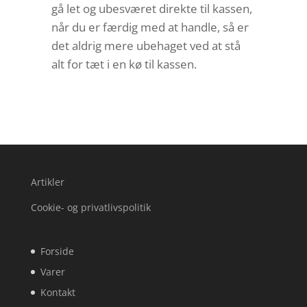
gå let og ubesværet direkte til kassen,
når du er færdig med at handle, så er
det aldrig mere ubehaget ved at stå
alt for tæt i en kø til kassen.
Artikler
Cookie- og privatlivspolitik
Forside
Varer
Kontakt