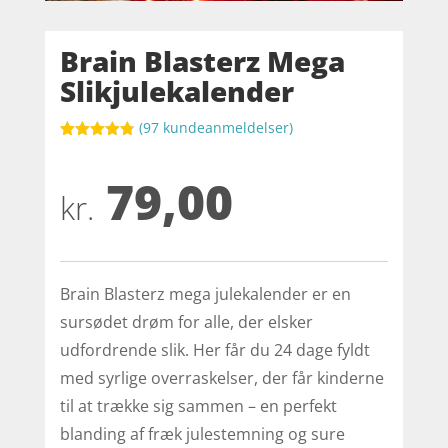
Brain Blasterz Mega
Slikjulekalender
(
97
kundeanmeldelser)
Bedømt
som
4.8
79,00
ud af 5
baseret på
kr.
kundebedøm
melser
Brain Blasterz mega julekalender er en
sursødet drøm for alle, der elsker
udfordrende slik. Her får du 24 dage fyldt
med syrlige overraskelser, der får kinderne
til at trække sig sammen – en perfekt
blanding af fræk julestemning og sure