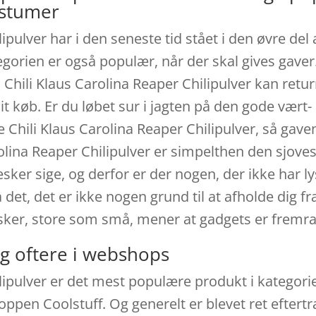
ostumer
lipulver har i den seneste tid stået i den øvre de
tegorien er også populær, når der skal gives gave
hili Klaus Carolina Reaper Chilipulver kan retur
dit køb. Er du løbet sur i jagten på den gode vært
 Chili Klaus Carolina Reaper Chilipulver, så gave
lina Reaper Chilipulver er simpelthen den sjovest
sker sige, og derfor er der nogen, der ikke har lys
det, det er ikke nogen grund til at afholde dig f
sker, store som små, mener at gadgets er fremr
g oftere i webshops
lipulver er det mest populære produkt i kategorie
oppen Coolstuff. Og generelt er blevet ret eftertr