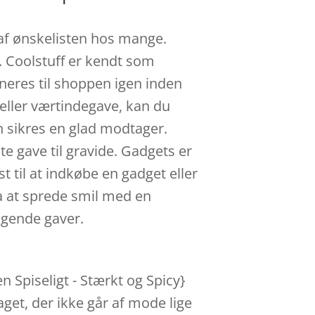
l af ønskelisten hos mange.
r. Coolstuff er kendt som
neres til shoppen igen inden
- eller værtindegave, kan du
n sikres en glad modtager.
e gave til gravide. Gadgets er
t til at indkøbe en gadget eller
ra at sprede smil med en
agende gaver.
n Spiseligt - Stærkt og Spicy}
aget, der ikke går af mode lige