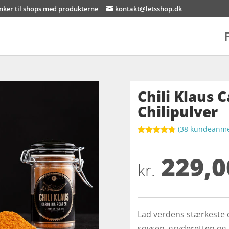
inker til shops med produkterne
kontakt@letsshop.dk
Chili Klaus 
Chilipulver
(
38
kundeanmel
Bedømt
som
4.8
229,0
ud af 5
baseret på
kr.
kundebedøm
melser
Lad verdens stærkeste c
sovsen, gryderetten og p