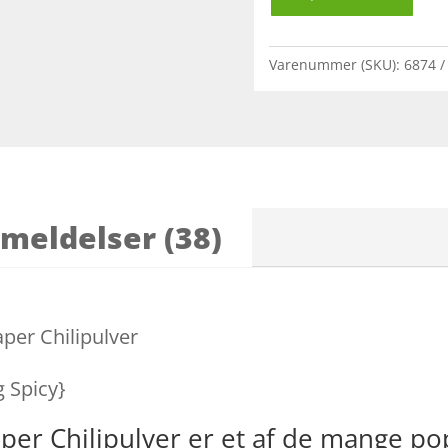
Varenummer (SKU):
6874
meldelser (38)
aper Chilipulver
g Spicy}
eaper Chilipulver er et af de mange 