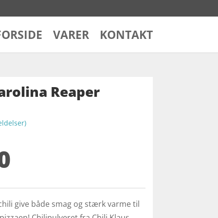
FORSIDE
VARER
KONTAKT
Carolina Reaper
delser)
0
hili give både smag og stærk varme til
izzaen! Chilipulveret fra Chili Klaus