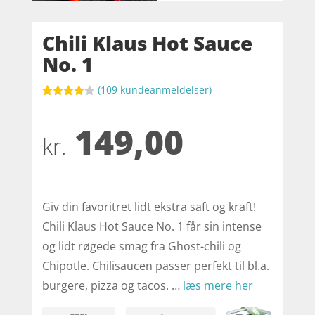
Chili Klaus Hot Sauce
No. 1
(
109
kundeanmeldelser)
Bedømt
som
4.1
149,00
ud af 5
baseret
kr.
på
kundebedø
mmelser
Giv din favoritret lidt ekstra saft og kraft!
Chili Klaus Hot Sauce No. 1 får sin intense
og lidt røgede smag fra Ghost-chili og
Chipotle. Chilisaucen passer perfekt til bl.a.
burgere, pizza og tacos. …
læs mere her