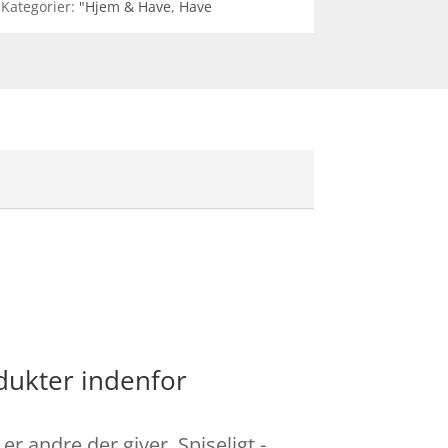
Kategorier:
"Hjem & Have
,
Have
dukter indenfor
 andre der giver. Spiseligt -