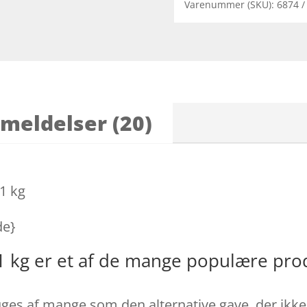
Varenummer (SKU):
6874
meldelser (20)
1 kg
de}
1 kg er et af de mange populære pro
es af mange som den alternative gave, der ikke er