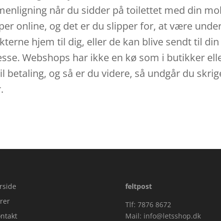
nligning når du sidder på toilettet med din mob
er online, og det er du slipper for, at være unde
ne hjem til dig, eller de kan blive sendt til din
esse. Webshops har ikke en kø som i butikker el
 til betaling, og så er du videre, så undgår du skr
.
rside
feltpost
rer
Tlf: 7876 8672
ntakt
Mail:
info@letsshop.dk