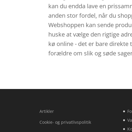
kan du endda lave en prissamme
anden stor fordel, når du shopp
Webshoppen kan sende produkter
huske at vælge den rigtige adr
kø online - det er bare direkte
forældre om slik og søde sager
Artikler
Fo
Va
Cookie- og privatlivspolitik
Ko