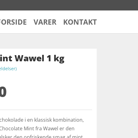
FORSIDE
VARER
KONTAKT
int Wawel 1 kg
delser)
0
 chokolade i en klassisk kombination,
 Chocolate Mint fra Wawel er den
er elsker den opfriskende smag af mint