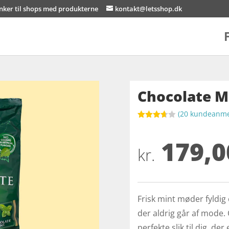
inker til shops med produkterne
kontakt@letsshop.dk
Chocolate M
(
20
kundeanmel
Bedømt
som
179,0
3.7
ud
af 5
kr.
baseret
på
kundebed
ømmels
er
Frisk mint møder fyldig
der aldrig går af mode.
perfekte slik til dig, d