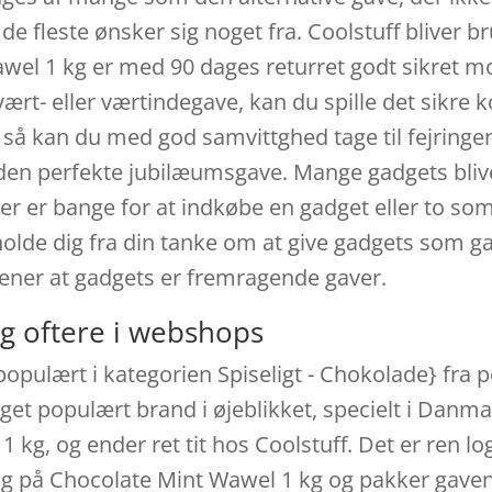
 fleste ønsker sig noget fra. Coolstuff bliver bru
wel 1 kg er med 90 dages returret godt sikret mo
vært- eller værtindegave, kan du spille det sikre
så kan du med god samvittghed tage til fejringen.
den perfekte jubilæumsgave. Mange gadgets bliver
der er bange for at indkøbe en gadget eller to so
fholde dig fra din tanke om at give gadgets som ga
ener at gadgets er fremragende gaver.
g oftere i webshops
populært i kategorien Spiseligt - Chokolade} fr
eget populært brand i øjeblikket, specielt i Danm
1 kg, og ender ret tit hos Coolstuff. Det er ren lo
alg på Chocolate Mint Wawel 1 kg og pakker gave