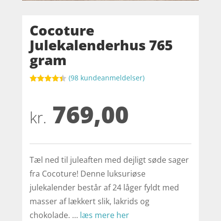
Cocoture
Julekalenderhus 765
gram
(
98
kundeanmeldelser)
Bedømt
som
4.4
769,00
ud af 5
baseret
kr.
på
kundebedø
mmelser
Tæl ned til juleaften med dejligt søde sager
fra Cocoture! Denne luksuriøse
julekalender består af 24 låger fyldt med
masser af lækkert slik, lakrids og
chokolade. …
læs mere her