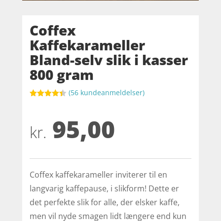
Coffex
Kaffekarameller
Bland-selv slik i kasser
800 gram
(
56
kundeanmeldelser)
Bedømt
som
4.4
95,00
ud af 5
baseret
kr.
på
kundebedø
mmelser
Coffex kaffekarameller inviterer til en
langvarig kaffepause, i slikform! Dette er
det perfekte slik for alle, der elsker kaffe,
men vil nyde smagen lidt længere end kun