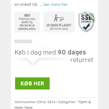
en enkelt tår. …
læs mere her
KØB HER
Varenummer (SKU):
6874
Kategorier:
"Hjem &
Have
,
Have