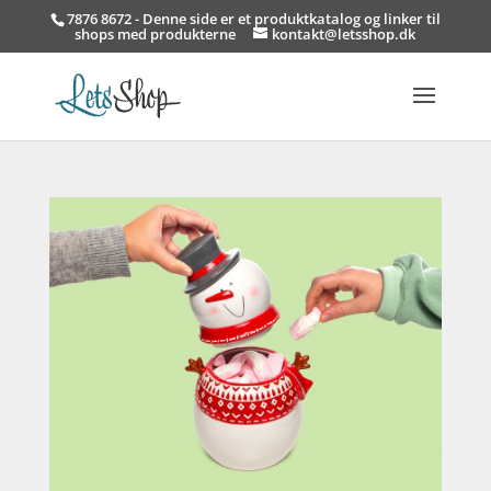
7876 8672 - Denne side er et produktkatalog og linker til
shops med produkterne
kontakt@letsshop.dk