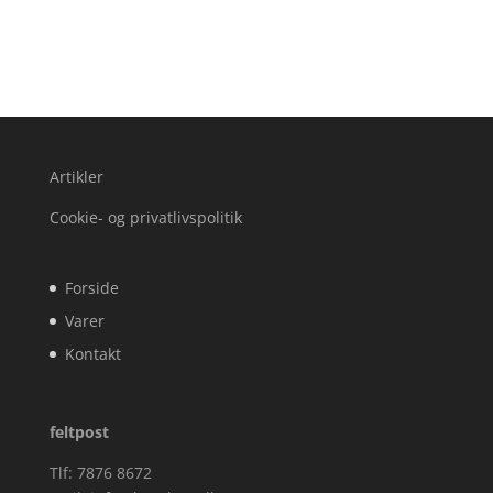
Artikler
Cookie- og privatlivspolitik
Forside
Varer
Kontakt
feltpost
Tlf: 7876 8672