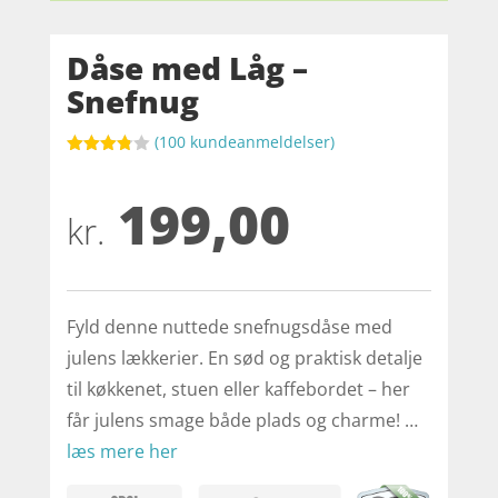
Dåse med Låg –
Snefnug
(
100
kundeanmeldelser)
Bedømt
som
199,00
3.8
ud af
5
kr.
baseret
på
kundebed
ømmels
er
Fyld denne nuttede snefnugsdåse med
julens lækkerier. En sød og praktisk detalje
til køkkenet, stuen eller kaffebordet – her
får julens smage både plads og charme! …
læs mere her