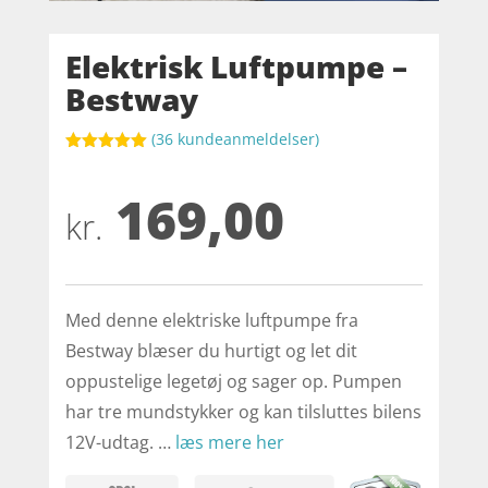
Elektrisk Luftpumpe –
Bestway
(
36
kundeanmeldelser)
Bedømt
som
5
ud
169,00
af 5
baseret på
kr.
kundebedøm
melser
Med denne elektriske luftpumpe fra
Bestway blæser du hurtigt og let dit
oppustelige legetøj og sager op. Pumpen
har tre mundstykker og kan tilsluttes bilens
12V-udtag. …
læs mere her