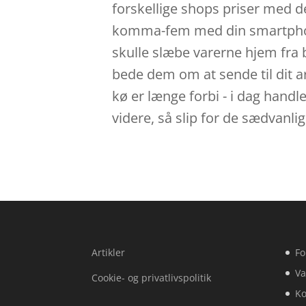
forskellige shops priser med d
komma-fem med din smartphone e
skulle slæbe varerne hjem fra b
bede dem om at sende til dit arb
kø er længe forbi - i dag handle
videre, så slip for de sædvanli
Artikler
Fo
Va
Cookie- og privatlivspolitik
Ko