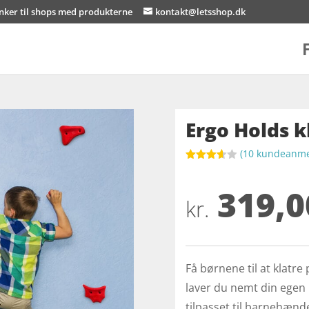
inker til shops med produkterne
kontakt@letsshop.dk
Ergo Holds k
(
10
kundeanmel
Bedømt
som
319,0
3.6
ud
af 5
kr.
baseret
på
kundebed
ømmels
er
Få børnene til at klatr
laver du nemt din egen
tilpasset til barnehæn