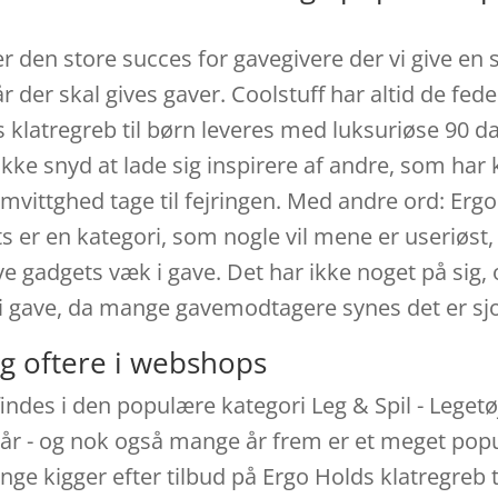
r den store succes for gavegivere der vi give en s
 der skal gives gaver. Coolstuff har altid de fed
s klatregreb til børn leveres med luksuriøse 90 d
 ikke snyd at lade sig inspirere af andre, som har 
vittghed tage til fejringen. Med andre ord: Ergo 
s er en kategori, som nogle vil mene er useriøst,
give gadgets væk i gave. Det har ikke noget på sig,
s i gave, da mange gavemodtagere synes det er sjo
g oftere i webshops
findes i den populære kategori Leg & Spil - Legetø
e år - og nok også mange år frem er et meget popu
ge kigger efter tilbud på Ergo Holds klatregreb ti