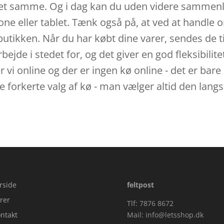
et samme. Og i dag kan du uden videre sammenlign
ller tablet. Tænk også på, at ved at handle onli
utikken. Når du har købt dine varer, sendes de ti
ejde i stedet for, og det giver en god fleksibilitet
r vi online og der er ingen kø online - det er bare 
ge forkerte valg af kø - man vælger altid den lan
rside
feltpost
rer
Tlf: 7876 8672
ntakt
Mail:
info@letsshop.dk