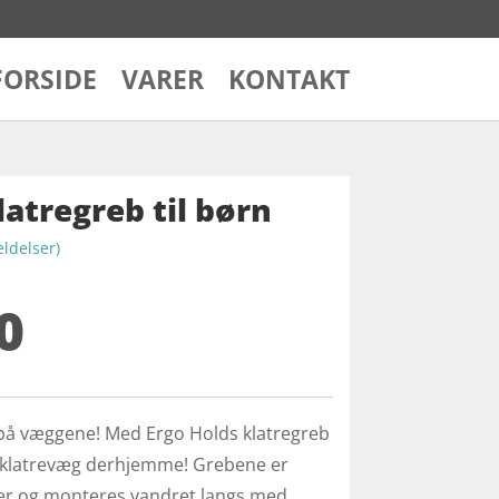
FORSIDE
VARER
KONTAKT
latregreb til børn
delser)
0
e på væggene! Med Ergo Holds klatregreb
 klatrevæg derhjemme! Grebene er
der og monteres vandret langs med