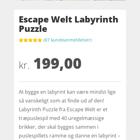
Escape Welt Labyrinth
Puzzle
(
87
kundeanmeldelser)
Bedømt
som
5
ud
199,00
af 5
baseret på
kr.
kundebedøm
melser
At bygge en labyrint kan være mindst lige
så vanskeligt som at finde ud af den!
Labyrinth Puzzle fra Escape Welt er et
træpuslespil med 40 uregelmæssige
brikker, der skal bygges sammen i
puslespillets ramme og danne en labyrint –