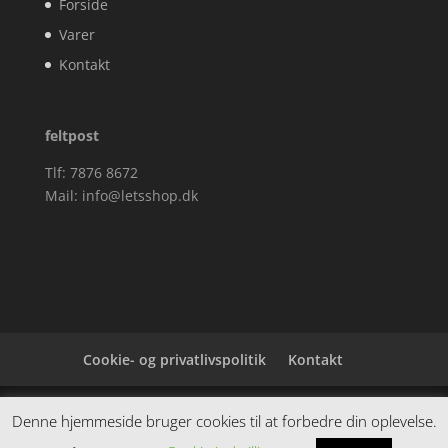
Forside
Varer
Kontakt
feltpost
Tlf: 7876 8672
Mail:
info@letsshop.dk
Cookie- og privatlivspolitik
Kontakt
Denne hjemmeside samler et bredt udvalg af
Denne hjemmeside bruger cookies til at forbedre din oplevelse.
spændende varer. Siden er et affiiliatesite, og nogle