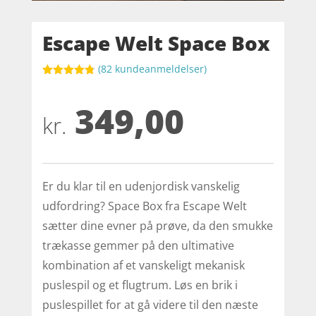
Escape Welt Space Box
(
82
kundeanmeldelser)
Bedømt
som
4.8
349,00
ud af 5
baseret på
kr.
kundebedøm
melser
Er du klar til en udenjordisk vanskelig
udfordring? Space Box fra Escape Welt
sætter dine evner på prøve, da den smukke
trækasse gemmer på den ultimative
kombination af et vanskeligt mekanisk
puslespil og et flugtrum. Løs en brik i
puslespillet for at gå videre til den næste