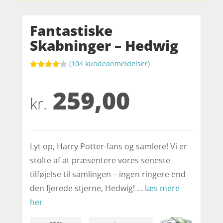
Fantastiske
Skabninger – Hedwig
(
104
kundeanmeldelser)
Bedømt
som
4
259,00
ud af 5
baseret
kr.
på
kundebed
ømmelse
r
Lyt op, Harry Potter-fans og samlere! Vi er
stolte af at præsentere vores seneste
tilføjelse til samlingen – ingen ringere end
den fjerede stjerne, Hedwig! …
læs mere
her