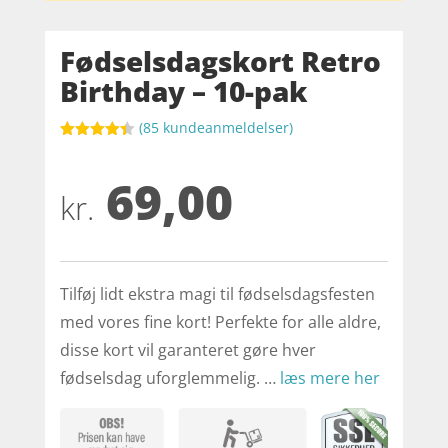
Fødselsdagskort Retro
Birthday – 10-pak
(
85
kundeanmeldelser)
Bedømt
som
4.4
69,00
ud af 5
baseret
kr.
på
kundebedø
mmelser
Tilføj lidt ekstra magi til fødselsdagsfesten
med vores fine kort! Perfekte for alle aldre,
disse kort vil garanteret gøre hver
fødselsdag uforglemmelig. …
læs mere her