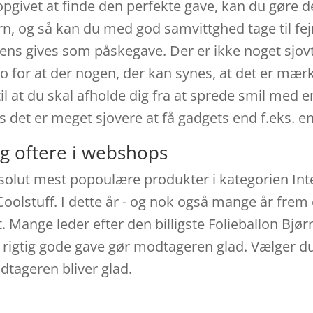
vet at finde den perfekte gave, kan du gøre det r
ørn, og så kan du med god samvittghed tage til fej
tens gives som påskegave. Der er ikke noget sjovt
o for at der nogen, der kan synes, at det er mærk
il at du skal afholde dig fra at sprede smil med 
 det er meget sjovere at få gadgets end f.eks. en
g oftere i webshops
bsolut mest popoulære produkter i kategorien Inter
oolstuff. I dette år - og nok også mange år frem
t. Mange leder efter den billigste Folieballon Bjør
 rigtig gode gave gør modtageren glad. Vælger du 
odtageren bliver glad.