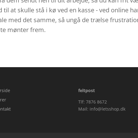
at få dem sendt hen til dit arbejde, så du kan frit 
d til at skulle stå i kø ved en kasse - ved online h
tale med det samme, så ungå de trælse frustration
dste mønter frem.
rside
feltpost
rer
Tlf: 7876 8672
ntakt
Mail:
info@letsshop.dk