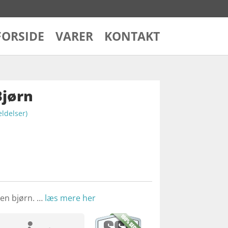
FORSIDE
VARER
KONTAKT
Bjørn
delser)
 en bjørn. …
læs mere her