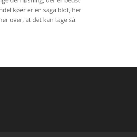
vælge den løsning, der er bedst
andel køer er en saga blot, her
er over, at det kan tage så