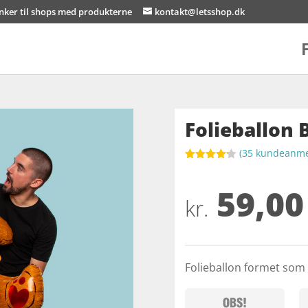
inker til shops med produkterne
kontakt@letsshop.dk
Folieballon 
(
35
kundeanmel
Bedømt
som
4.2
59,00
ud af 5
baseret
kr.
på
kundebedø
mmelser
Folieballon formet som