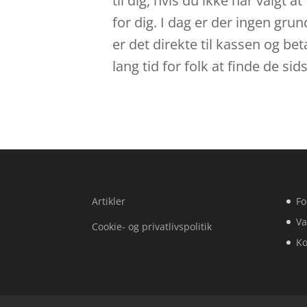
til dig, hvis du ikke har valgt 
for dig. I dag er der ingen grun
er det direkte til kassen og be
lang tid for folk at finde de si
Artikler
Fo
Va
Cookie- og privatlivspolitik
Ko