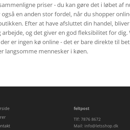
 at sammenligne priser - du kan gøre det i løbet 
 også en anden stor fordel, når du shopper online,
tikken. Efter at have afsluttet din handel, bliver 
ig arbejde, og det giver en god fleksibilitet for d
er er ingen kø online - det er bare direkte til bet
 over langsomme mennesker i køen.
rside
feltpost
rer
Tlf: 7876 8672
ntakt
Mail:
info@letsshop.dk