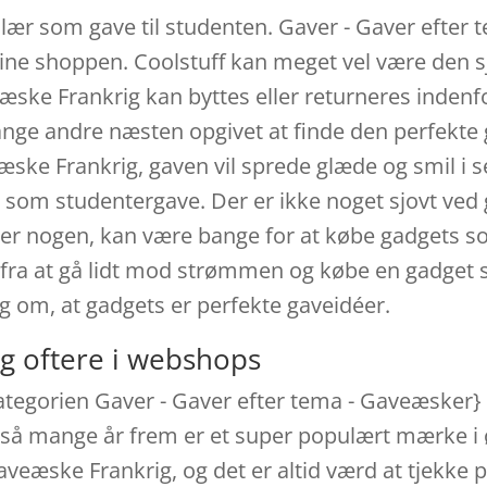
lær som gave til studenten. Gaver - Gaver efter
line shoppen. Coolstuff kan meget vel være den
ske Frankrig kan byttes eller returneres indenfor
ange andre næsten opgivet at finde den perfekte
e Frankrig, gaven vil sprede glæde og smil i sel
om studentergave. Der er ikke noget sjovt ved g
der nogen, kan være bange for at købe gadgets s
ig fra at gå lidt mod strømmen og købe en gadget
g om, at gadgets er perfekte gaveidéer.
g oftere i webshops
kategorien Gaver - Gaver efter tema - Gaveæske
 også mange år frem er et super populært mærke i 
veæske Frankrig, og det er altid værd at tjekke p