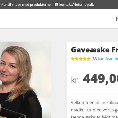
inker til shops med produkterne
kontakt@letsshop.dk
Gaveæske Fr
(
33
kundeanmel
Bedømt
som
5
ud
449,0
af 5
baseret på
kr.
kundebedøm
melser
Velkommen til en kulina
madkultur med vores ga
Denne æske er fyldt me