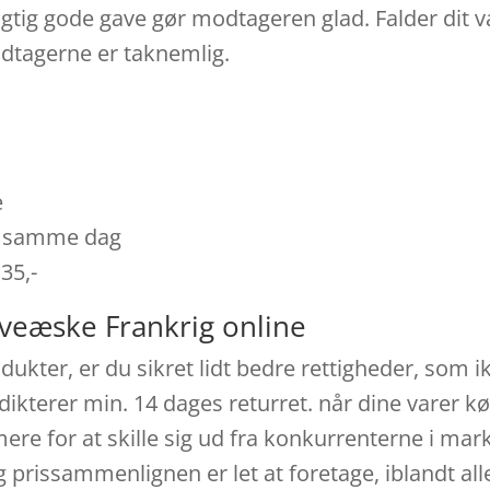
rigtig gode gave gør modtageren glad. Falder dit 
odtagerne er taknemlig.
e
es samme dag
 35,-
veæske Frankrig online
ukter, er du sikret lidt bedre rettigheder, som i
dikterer min. 14 dages returret. når dine varer kø
ere for at skille sig ud fra konkurrenterne i mar
 prissammenlignen er let at foretage, iblandt all