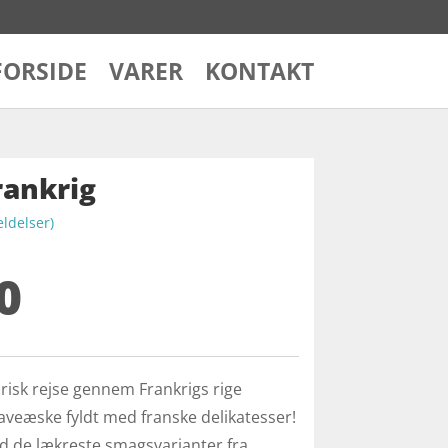
FORSIDE
VARER
KONTAKT
ankrig
delser)
0
risk rejse gennem Frankrigs rige
veæske fyldt med franske delikatesser!
d de lækreste smagsvarianter fra