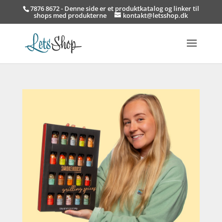
7876 8672 - Denne side er et produktkatalog og linker til
shops med produkterne
kontakt@letsshop.dk