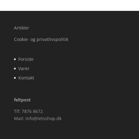
Artikler
Cookie- og privatlivspolitik
Forside
Varer
Kontakt
feltpost
Tlf: 7876 8672
Mail:
info@letsshop.dk