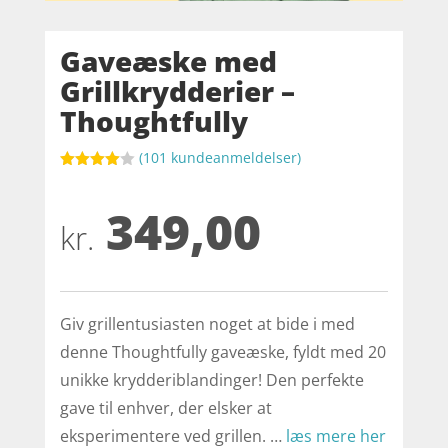
Gaveæske med
Grillkrydderier –
Thoughtfully
(
101
kundeanmeldelser)
Bedømt
som
4
349,00
ud af 5
baseret
kr.
på
kundebed
ømmelse
r
Giv grillentusiasten noget at bide i med
denne Thoughtfully gaveæske, fyldt med 20
unikke krydderiblandinger! Den perfekte
gave til enhver, der elsker at
eksperimentere ved grillen. …
læs mere her