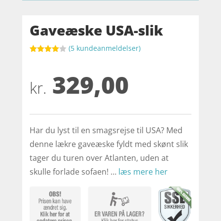
Gaveæske USA-slik
(
5
kundeanmeldelser)
Bedømt
som
4
329,00
ud af 5
baseret
kr.
på
kundebed
ømmelse
r
Har du lyst til en smagsrejse til USA? Med
denne lækre gaveæske fyldt med skønt slik
tager du turen over Atlanten, uden at
skulle forlade sofaen! …
læs mere her