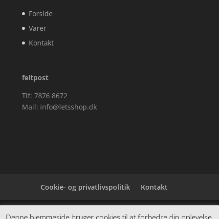
Forside
Varer
Kontakt
feltpost
Tlf: 7876 8672
Mail:
info@letsshop.dk
Cookie- og privatlivspolitik
Kontakt
Denne hjemmeside samler et bredt udvalg af
Denne hjemmeside bruger cookies til at forbedre din oplevelse.