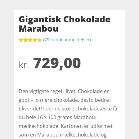
Gigantisk Chokolade
Marabou
(
79
kundeanmeldelser)
Bedømt
som
4.4
729,00
ud af 5
baseret
kr.
på
kundebedø
mmelser
Den vigtigste regel i livet: Chokolade er
godt – jo mere chokolade, desto bedre
bliver det! I denne store chokoladeæske får
du hele 16 x 100 grams Marabou-
mælkechokolade! Kartonen er udformet
som en Marabou mælkechokolade og