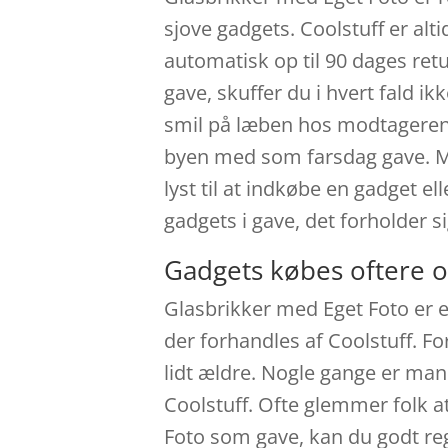
sjove gadgets. Coolstuff er al
automatisk op til 90 dages ret
gave, skuffer du i hvert fald ik
smil på læben hos modtageren. 
byen med som farsdag gave. Man
lyst til at indkøbe en gadget el
gadgets i gave, det forholder s
Gadgets købes oftere o
Glasbrikker med Eget Foto er e
der forhandles af Coolstuff. F
lidt ældre. Nogle gange er man 
Coolstuff. Ofte glemmer folk a
Foto som gave, kan du godt reg