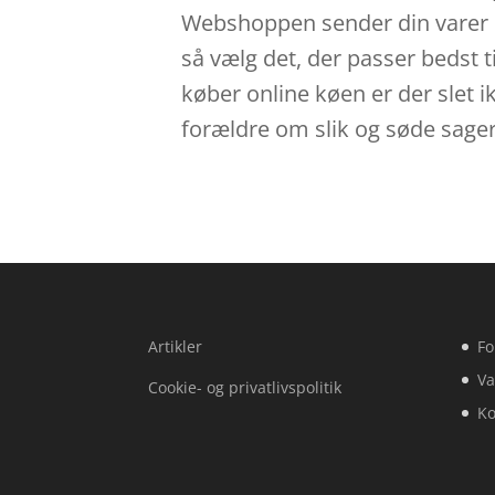
Webshoppen sender din varer dir
så vælg det, der passer bedst t
køber online køen er der slet 
forældre om slik og søde sager
Artikler
Fo
Va
Cookie- og privatlivspolitik
Ko