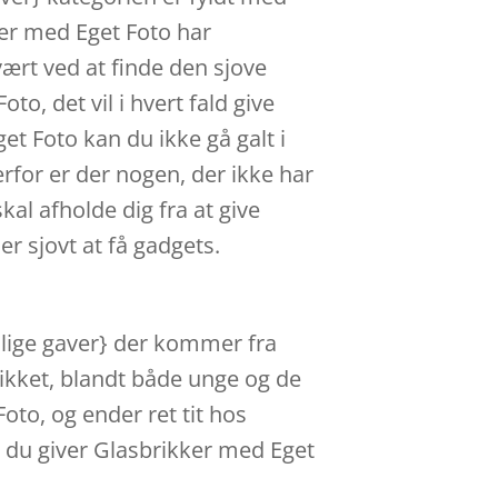
ker med Eget Foto har
vært ved at finde den sjove
to, det vil i hvert fald give
t Foto kan du ikke gå galt i
rfor er der nogen, der ikke har
kal afholde dig fra at give
r sjovt at få gadgets.
nlige gaver} der kommer fra
likket, blandt både unge og de
oto, og ender ret tit hos
s du giver Glasbrikker med Eget