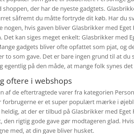
tid shoppen, der har de nyeste gadgtets. Glasbrik
urret såfremt du måtte fortryde dit køb. Har du s
ke nogen, hvis gaven bliver Glasbrikker med Eget Fo
Det kan siges meget enkelt: Glasbrikker med Ege
ge gadgets bliver ofte opfattet som pjat, og de
ler to som gave. Det er bare ingen grund til at du s
ig egentlig på den måde, at mange folk synes det e
g oftere i webshops
n af de eftertragtede varer fra kategorien Perso
or forbrugerne er et super populært mærke i øjeb
heldig, at der er tilbud på Glasbrikker med Eget F
t, den rigtig gode gave gør modtageren glad. Hvi
ne med, at din gave bliver husket.