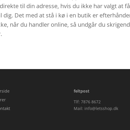
ekte til din adresse, hvis du ikke har valgt at få
il dig. Det med at stå i kø i en butik er efterhå
ikke, når du handler online, så undgår du skrigen
.
rside
feltpost
rer
Tlf: 7876 8672
ntakt
Mail:
info@letsshop.dk