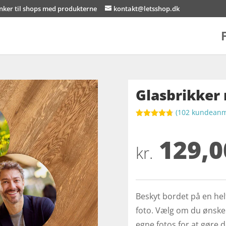
inker til shops med produkterne
kontakt@letsshop.dk
Glasbrikker
(
102
kundeanme
Bedømt
som
4.7
129,0
ud af 5
baseret på
kr.
kundebedø
mmelser
Beskyt bordet på en he
foto. Vælg om du ønsker 
egne fotos for at gøre 