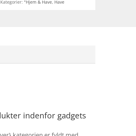
Kategorier:
"Hjem & Have
,
Have
dukter indenfor gadgets
ver} kategorien er fyldt med