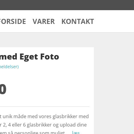
FORSIDE
VARER
KONTAKT
 med Eget Foto
ldelser)
0
lt unik måde med vores glasbrikker med
2, 4 eller 6 glasbrikker og upload dine
dem så personlige som muligt. …
læs