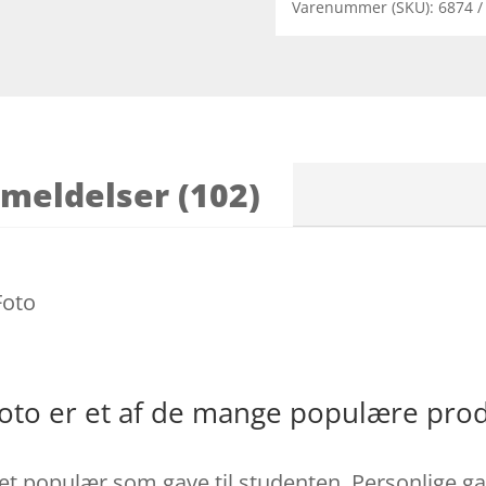
Varenummer (SKU):
6874
meldelser (102)
Foto
oto er et af de mange populære pro
et populær som gave til studenten. Personlige ga