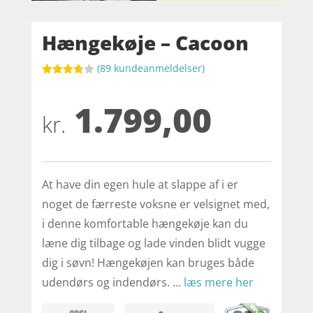
Hængekøje – Cacoon
(
89
kundeanmeldelser)
Bedømt
som
1.799,00
3.8
ud af
5
kr.
baseret
på
kundebed
ømmels
er
At have din egen hule at slappe af i er
noget de færreste voksne er velsignet med,
i denne komfortable hængekøje kan du
læne dig tilbage og lade vinden blidt vugge
dig i søvn! Hængekøjen kan bruges både
udendørs og indendørs. …
læs mere her