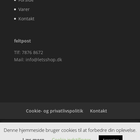
Varer
Kontakt
feltpost
Tlf: 7876 8672
Mail:
info@letsshop.dk
Cookie- og privatlivspolitik
Kontakt
Denne hjemmeside samler et bredt udvalg af
Denne hjemmeside bruger cookies til at forbedre din oplevelse.
spændende varer. Siden er et affiiliatesite, og nogle
Læs mere
Cookie indstillinger