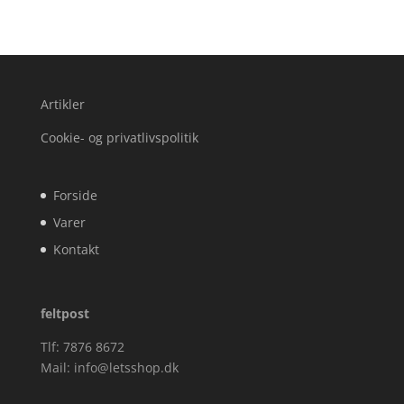
Artikler
Cookie- og privatlivspolitik
Forside
Varer
Kontakt
feltpost
Tlf: 7876 8672
Mail:
info@letsshop.dk