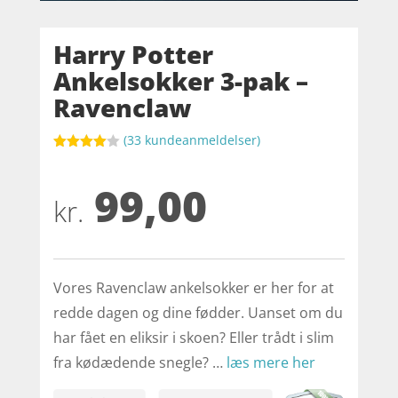
Harry Potter
Ankelsokker 3-pak –
Ravenclaw
(
33
kundeanmeldelser)
Bedømt
som
4
99,00
ud af 5
baseret
kr.
på
kundebed
ømmelse
r
Vores Ravenclaw ankelsokker er her for at
redde dagen og dine fødder. Uanset om du
har fået en eliksir i skoen? Eller trådt i slim
fra kødædende snegle? …
læs mere her