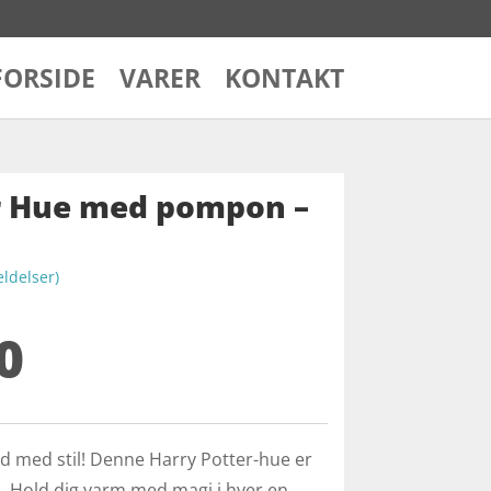
FORSIDE
VARER
KONTAKT
r Hue med pompon –
delser)
0
hed med stil! Denne Harry Potter-hue er
ns. Hold dig varm med magi i hver en