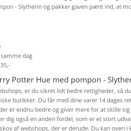
pon - Slytherin og pakker gaven pænt ind, at m
e
es samme dag
 35,-
rry Potter Hue med pompon - Slyther
ebshops, er du sikret lidt bedre rettigheder, så 
fysiske butikker. Du får med dine varer 14 dages r
der er endnu bedre og giver mere for at skille si
er dig også en anden fordel, som er et stort udv
re skov af webshops, der er derude. Du kan oven i 