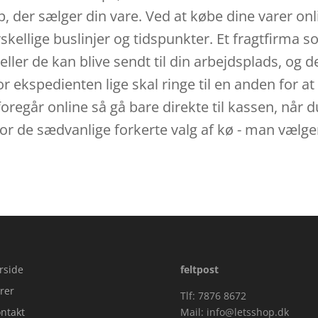
p, der sælger din vare. Ved at købe dine varer onli
rskellige buslinjer og tidspunkter. Et fragtfirma 
eller de kan blive sendt til din arbejdsplads, og de
or ekspedienten lige skal ringe til en anden for at
 foregår online så gå bare direkte til kassen, når 
or de sædvanlige forkerte valg af kø - man vælge
rside
feltpost
rer
Tlf: 7876 8672
ntakt
Mail:
info@letsshop.dk