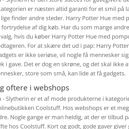
kategorien er næsten altid garanti for et smil på l
 lige finder andre steder. Harry Potter Hue med 
d fortrydelse af dig køb. Har du som mange andre
t valg, hvis du køber Harry Potter Hue med pompon 
odtageren. For at skære det ud i pap: Harry Pott
dgets er ikke seriøse, vil nogle få mennesker sig
k i gave. Det er dog en skrøne, og det skal ikke 
nnesker, store som små, kan lide at få gadgets.
g oftere i webshops
Slytherin er et af mode produkterne i kategorie
onlinebutikken Coolstuff. Hos webshops er et meg
dre. Nogle gange er man heldig, at der er tilbud
fte hos Coolstuff. Kort og godt, gode gaver give