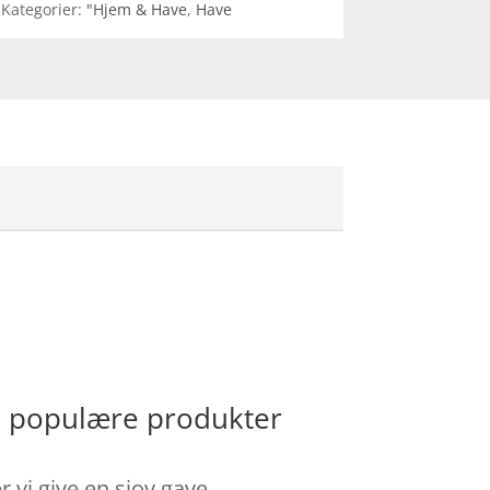
Kategorier:
"Hjem & Have
,
Have
e populære produkter
 vi give en sjov gave.