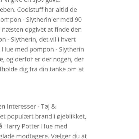
æben. Coolstuff har altid de
pompon - Slytherin er med 90
 næsten opgivet at finde den
- Slytherin, det vil i hvert
er Hue med pompon - Slytherin
e, og derfor er der nogen, der
afholde dig fra din tanke om at
n Interesser - Tøj &
et populært brand i øjeblikket,
 på Harry Potter Hue med
r glade modtagere. Vælger du at