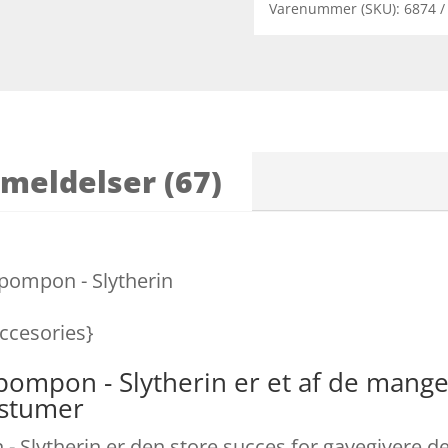
Varenummer (SKU):
6874
meldelser (67)
pompon - Slytherin
Accesories}
pompon - Slytherin er et af de mang
ostumer
Slytherin er den store succes for gavegivere der