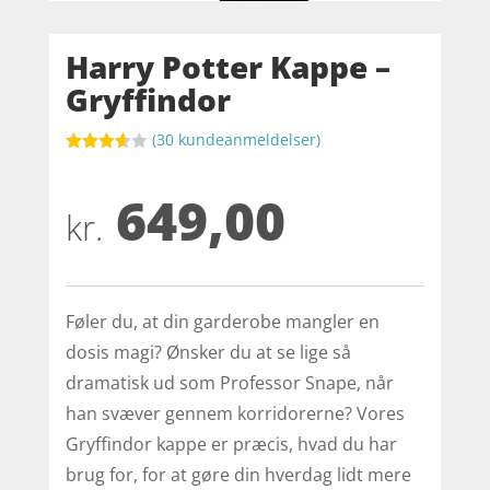
Harry Potter Kappe –
Gryffindor
(
30
kundeanmeldelser)
Bedømt
som
649,00
3.6
ud
af 5
kr.
baseret
på
kundebed
ømmels
er
Føler du, at din garderobe mangler en
dosis magi? Ønsker du at se lige så
dramatisk ud som Professor Snape, når
han svæver gennem korridorerne? Vores
Gryffindor kappe er præcis, hvad du har
brug for, for at gøre din hverdag lidt mere