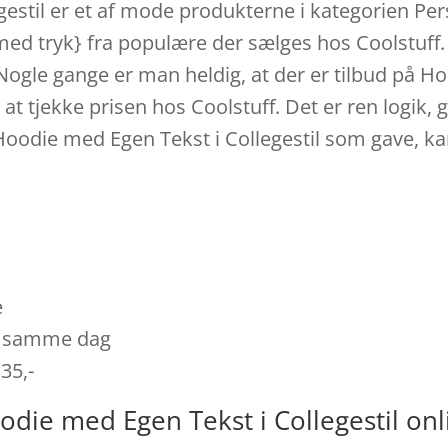
estil er et af mode produkterne i kategorien Pers
med tryk} fra populære der sælges hos Coolstuff.
Nogle gange er man heldig, at der er tilbud på H
d at tjekke prisen hos Coolstuff. Det er ren logik,
Hoodie med Egen Tekst i Collegestil som gave, k
e
es samme dag
 35,-
odie med Egen Tekst i Collegestil onl