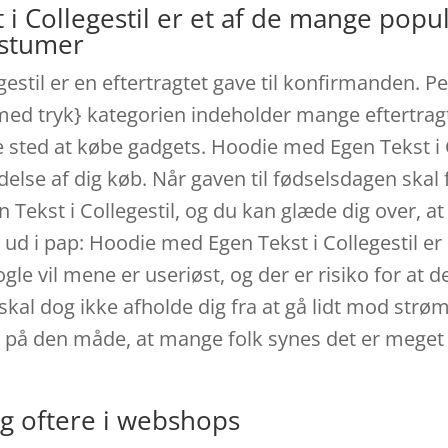
i Collegestil er et af de mange pop
ostumer
stil er en eftertragtet gave til konfirmanden. Pe
 med tryk} kategorien indeholder mange eftertrag
 sted at købe gadgets. Hoodie med Egen Tekst i 
else af dig køb. Når gaven til fødselsdagen skal f
Tekst i Collegestil, og du kan glæde dig over, 
t ud i pap: Hoodie med Egen Tekst i Collegestil 
e vil mene er useriøst, og der er risiko for at der
skal dog ikke afholde dig fra at gå lidt mod st
ig på den måde, at mange folk synes det er meget
g oftere i webshops