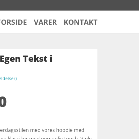
FORSIDE
VARER
KONTAKT
Egen Tekst i
delser)
0
verdagsstilen med vores hoodie med
 – en klassiker med personlig touch. Vælg