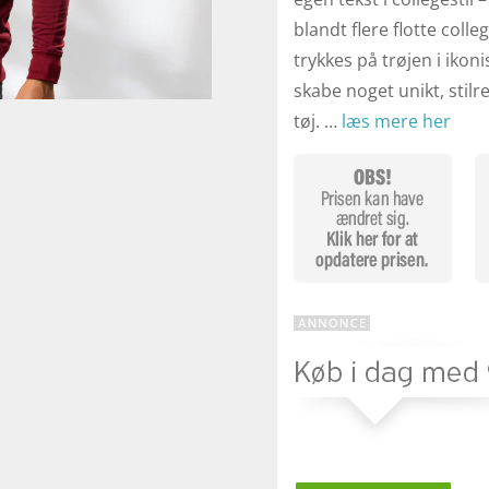
blandt flere flotte coll
trykkes på trøjen i ikonis
skabe noget unikt, stilr
tøj. …
læs mere her