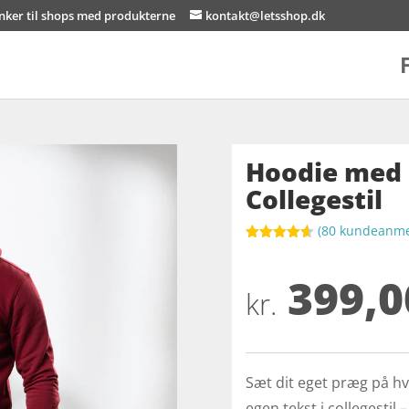
inker til shops med produkterne
kontakt@letsshop.dk
Hoodie med 
Collegestil
(
80
kundeanmel
Bedømt
som
4.6
399,0
ud af 5
baseret på
kr.
kundebedø
mmelser
Sæt dit eget præg på h
egen tekst i collegestil