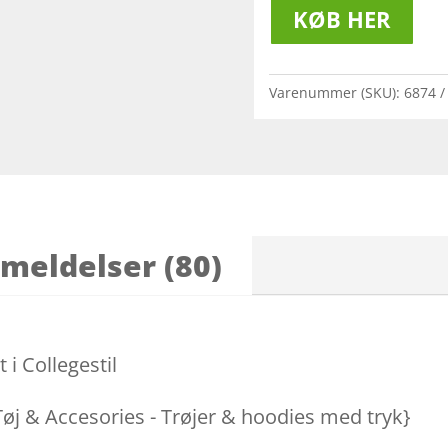
KØB HER
Varenummer (SKU):
6874
meldelser (80)
i Collegestil
 Tøj & Accesories - Trøjer & hoodies med tryk}