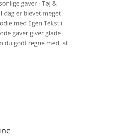
onlige gaver - Tøj &
 I dag er blevet meget
oodie med Egen Tekst i
 gode gaver giver glade
an du godt regne med, at
ine