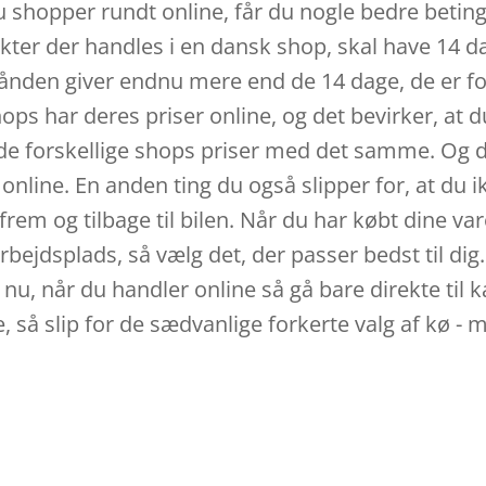
du shopper rundt online, får du nogle bedre betin
ukter der handles i en dansk shop, skal have 14 da
ånden giver endnu mere end de 14 dage, de er forpl
ps har deres priser online, og det bevirker, at d
 de forskellige shops priser med det samme. Og d
 online. En anden ting du også slipper for, at du 
rem og tilbage til bilen. Når du har købt dine var
n arbejdsplads, så vælg det, der passer bedst til 
lut nu, når du handler online så gå bare direkte til
 så slip for de sædvanlige forkerte valg af kø - 