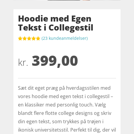
Hoodie med Egen
Tekst i Collegestil
(
23
kundeanmeldelser)
Bedømt
som
4.9
399,00
ud af 5
baseret på
kr.
kundebedøm
melser
Sæt dit eget præg på hverdagsstilen med
vores hoodie med egen tekst i collegestil –
en klassiker med personlig touch. Vælg
blandt flere flotte college designs og skriv
din egen tekst, som trykkes på trøjen i
ikonisk universitetsstil. Perfekt til dig, der vil