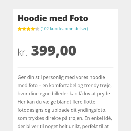
Hoodie med Foto
(
102
kundeanmeldelser)
Bedømt
som
3.9
399,00
ud af 5
baseret
kr.
på
kundebed
ømmels
er
Gør din stil personlig med vores hoodie
med foto – en komfortabel og trendy trøje,
hvor dine egne billeder kan få lov at pryde.
Her kan du vælge blandt flere flotte
fotodesigns og uploade dit yndlingsfoto,
som trykkes direkte på trøjen. En enkel idé,
der bliver til noget helt unikt, perfekt til at