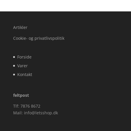
Artikler
Cookie- og privatlivspolitik
Forside
Varer
Kontakt
feltpost
Tlf: 7876 8672
Mail:
info@letsshop.dk