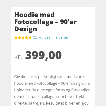
Hoodie med
Fotocollage – 90'er
Design
(
23
kundeanmeldelser)
Bedømt
som
4.7
399,00
ud af 5
baseret på
kr.
kundebedø
mmelser
Giv din stil et personligt twist med vores
hoodie med Fotocollage – 90'er design. Her
uploader du dine egne fotos og forvandler
dem til et unikt collage, som bliver trykt
direkte på trøjen. Resultatet bliver en sjov