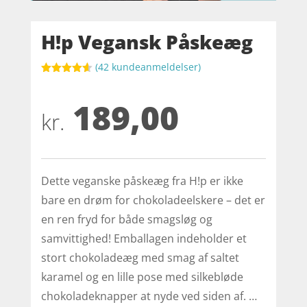
H!p Vegansk Påskeæg
(
42
kundeanmeldelser)
Bedømt
som
4.6
189,00
ud af 5
baseret på
kr.
kundebedø
mmelser
Dette veganske påskeæg fra H!p er ikke
bare en drøm for chokoladeelskere – det er
en ren fryd for både smagsløg og
samvittighed! Emballagen indeholder et
stort chokoladeæg med smag af saltet
karamel og en lille pose med silkebløde
chokoladeknapper at nyde ved siden af. …