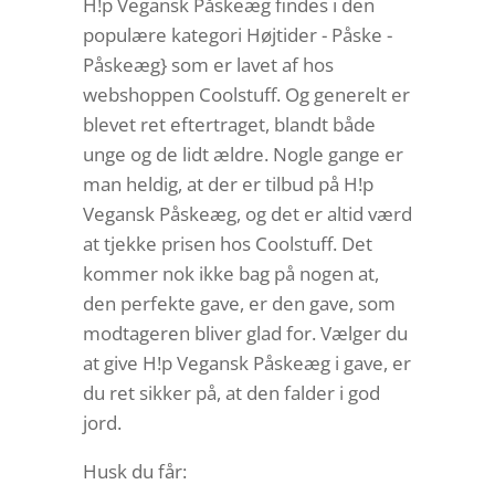
H!p Vegansk Påskeæg findes i den
populære kategori Højtider - Påske -
Påskeæg} som er lavet af hos
webshoppen Coolstuff. Og generelt er
blevet ret eftertraget, blandt både
unge og de lidt ældre. Nogle gange er
man heldig, at der er tilbud på H!p
Vegansk Påskeæg, og det er altid værd
at tjekke prisen hos Coolstuff. Det
kommer nok ikke bag på nogen at,
den perfekte gave, er den gave, som
modtageren bliver glad for. Vælger du
at give H!p Vegansk Påskeæg i gave, er
du ret sikker på, at den falder i god
jord.
Husk du får: