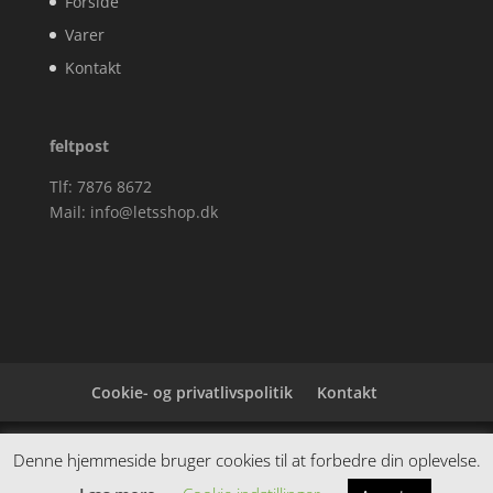
Forside
Varer
Kontakt
feltpost
Tlf: 7876 8672
Mail:
info@letsshop.dk
Cookie- og privatlivspolitik
Kontakt
Denne hjemmeside samler et bredt udvalg af
Denne hjemmeside bruger cookies til at forbedre din oplevelse.
spændende varer. Siden er et affiiliatesite, og nogle