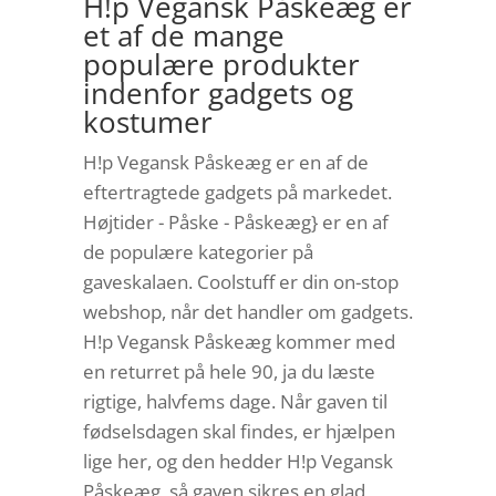
H!p Vegansk Påskeæg er
et af de mange
populære produkter
indenfor gadgets og
kostumer
H!p Vegansk Påskeæg er en af de
eftertragtede gadgets på markedet.
Højtider - Påske - Påskeæg} er en af
de populære kategorier på
gaveskalaen. Coolstuff er din on-stop
webshop, når det handler om gadgets.
H!p Vegansk Påskeæg kommer med
en returret på hele 90, ja du læste
rigtige, halvfems dage. Når gaven til
fødselsdagen skal findes, er hjælpen
lige her, og den hedder H!p Vegansk
Påskeæg, så gaven sikres en glad