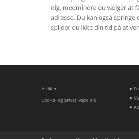
dig, medmindre du vælger at få
adresse. Du kan også springe e
spilder du ikke din tid på at v
Artikler
Fo
Va
Cookie- og privatlivspolitik
Ko