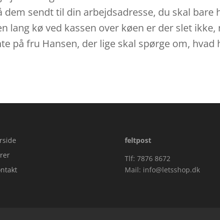
 dem sendt til din arbejdsadresse, du skal bare 
n lang kø ved kassen over køen er der slet ikke, 
ente på fru Hansen, der lige skal spørge om, hvad 
rside
feltpost
rer
Tlf: 7876 8672
ntakt
Mail:
info@letsshop.dk