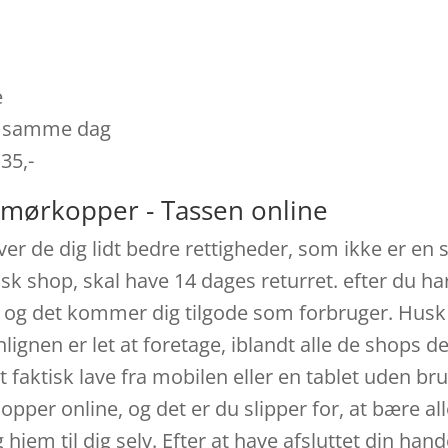
e
es samme dag
 35,-
umørkopper - Tassen online
er de dig lidt bedre rettigheder, som ikke er en se
sk shop, skal have 14 dages returret. efter du ha
 og det kommer dig tilgode som forbruger. Husk 
nen er let at foretage, iblandt alle de shops der
faktisk lave fra mobilen eller en tablet uden br
opper online, og det er du slipper for, at bære al
em til dig selv. Efter at have afsluttet din handel