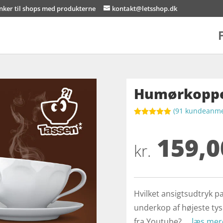
inker til shops med produkterne
kontakt@letsshop.dk
Humørkoppe
(
91
kundeanmel
Bedømt
som
4.9
159,0
ud af 5
baseret på
kr.
kundebedøm
melser
Hvilket ansigtsudtryk pas
underkop af højeste tys
fra Youtube? …
læs mer