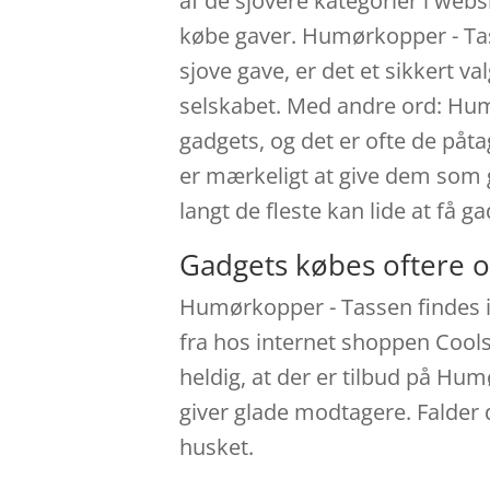
af de sjovere kategorier i we
købe gaver. Humørkopper - Tas
sjove gave, er det et sikkert v
selskabet. Med andre ord: Humø
gadgets, og det er ofte de påt
er mærkeligt at give dem som g
langt de fleste kan lide at få g
Gadgets købes oftere o
Humørkopper - Tassen findes 
fra hos internet shoppen Cools
heldig, at der er tilbud på Hum
giver glade modtagere. Falder 
husket.