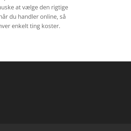
huske at vælge den rigtige
når du handler online, så
hver enkelt ting koster.