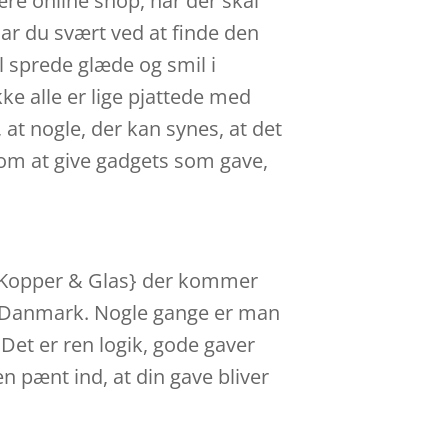
re online shop, når der skal
ar du svært ved at finde den
l sprede glæde og smil i
e alle er lige pjattede med
at nogle, der kan synes, at det
 om at give gadgets som gave,
- Kopper & Glas} der kommer
 i Danmark. Nogle gange er man
 Det er ren logik, gode gaver
 pænt ind, at din gave bliver