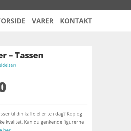
FORSIDE
VARER
KONTAKT
r – Tassen
delser)
0
ser til din kaffe eller te i dag? Kop og
ke kvalitet. Kan du genkende figurerne
e her