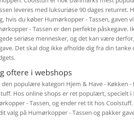
bshoppen. Coolstuff er nok Danmarks mest populæ
sen leveres med luksuriøse 90 dages returret. H
alg, hvis du køber Humørkopper - Tassen, gaven vi
rkopper - Tassen er den perfekte påskegave. Ikk
agede seriøse mennesker, og det kan være derfor, 
ave. Det skal dog ikke afholde dig fra din tanke
adgets.
g oftere i webshops
i den populære kategori Hjem & Have - Køkken 
tuff. Hos online shops er ret populært, specielt
ørkopper - Tassen, og ender ret tit hos Coolstuff.
dit valg på Humørkopper - Tassen og pakker gaven