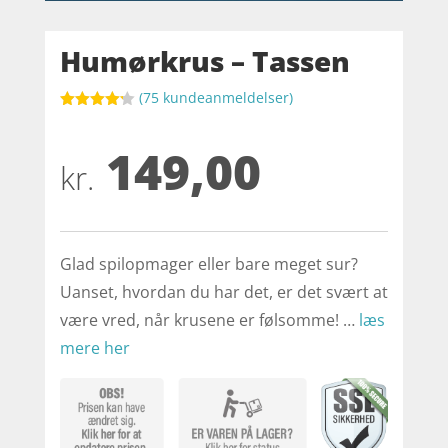
Humørkrus – Tassen
(
75
kundeanmeldelser)
Bedømt
som
4.2
149,00
ud af 5
baseret
kr.
på
kundebedø
mmelser
Glad spilopmager eller bare meget sur?
Uanset, hvordan du har det, er det svært at
være vred, når krusene er følsomme! …
læs
mere her