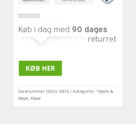
KØB HER
Varenummer (SKU):
6874
Kategorier:
"Hjem &
Have
,
Have