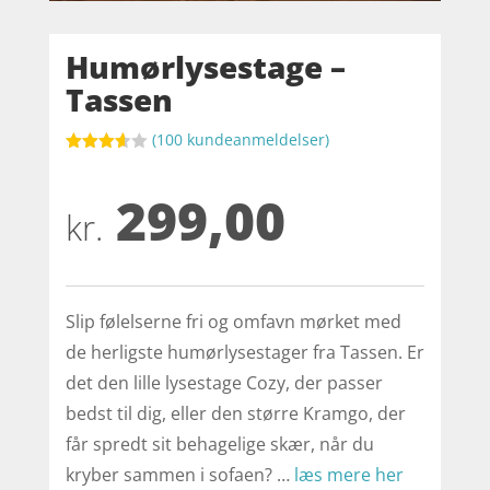
Humørlysestage –
Tassen
(
100
kundeanmeldelser)
Bedømt
som
299,00
3.6
ud
af 5
kr.
baseret
på
kundebed
ømmels
er
Slip følelserne fri og omfavn mørket med
de herligste humørlysestager fra Tassen. Er
det den lille lysestage Cozy, der passer
bedst til dig, eller den større Kramgo, der
får spredt sit behagelige skær, når du
kryber sammen i sofaen? …
læs mere her