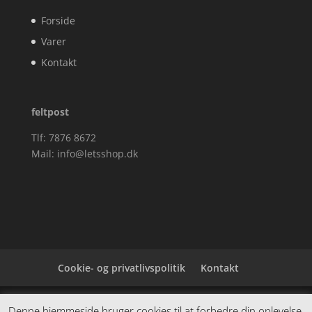
Forside
Varer
Kontakt
feltpost
Tlf: 7876 8672
Mail:
info@letsshop.dk
Cookie- og privatlivspolitik
Kontakt
Denne hjemmeside samler et bredt udvalg af
Denne hjemmeside bruger cookies til at forbedre din oplevelse.