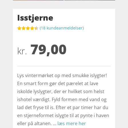
Isstjerne
(
18
kundeanmeldelser)
Bedømt
som
4.3
79,00
ud af 5
baseret
kr.
på
kundebedø
mmelser
Lys vintermørket op med smukke islygter!
En smart form gør det pærelet at lave
iskolde lyslygter, der er hvilket som helst
ishotel værdigt. Fyld formen med vand og
lad det fryse til is. Efter et par timer har du
en stjerneformet islygte til at pynte i haven
eller på altanen. …
læs mere her