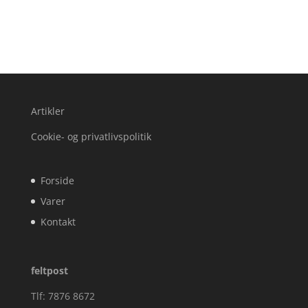
Artikler
Cookie- og privatlivspolitik
Forside
Varer
Kontakt
feltpost
Tlf: 7876 8672