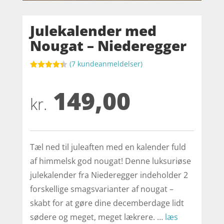
Julekalender med
Nougat – Niederegger
(
7
kundeanmeldelser)
Bedømt
som
4.3
149,00
ud af 5
baseret
kr.
på
kundebedø
mmelser
Tæl ned til juleaften med en kalender fuld
af himmelsk god nougat! Denne luksuriøse
julekalender fra Niederegger indeholder 2
forskellige smagsvarianter af nougat –
skabt for at gøre dine decemberdage lidt
sødere og meget, meget lækrere. …
læs