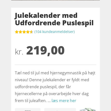
Julekalender med
Udfordrende Puslespil
(
104
kundeanmeldelser)
Bedømt
som
4.5
219,00
ud af 5
baseret
kr.
på
kundebedø
mmelser
Tæl ned til jul med hjernegymnastik på højt
niveau! Denne julekalender er fyldt med
udfordrende puslespil, der får
hjernecellerne på overarbejde hver dag
frem til juleaften. …
læs mere her