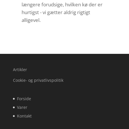
længere forudsige, hvilken kø der er
hurtigst - vi gætter aldrig rigtigt
alligevel.
Artikler
Cookie- og privatlivspolitik
Forside
Varer
Kontakt