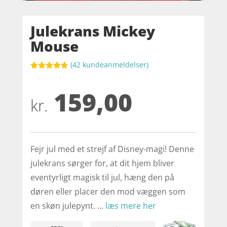
Julekrans Mickey
Mouse
(
42
kundeanmeldelser)
Bedømt
som
4.7
159,00
ud af 5
baseret på
kr.
kundebedø
mmelser
Fejr jul med et strejf af Disney-magi! Denne
julekrans sørger for, at dit hjem bliver
eventyrligt magisk til jul, hæng den på
døren eller placer den mod væggen som
en skøn julepynt. …
læs mere her