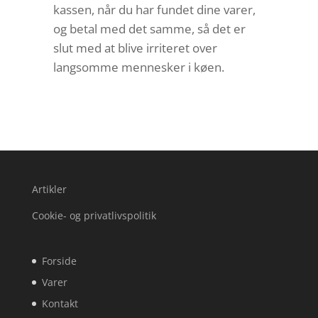
kassen, når du har fundet dine varer,
og betal med det samme, så det er
slut med at blive irriteret over
langsomme mennesker i køen.
Artikler
Cookie- og privatlivspolitik
Forside
Varer
Kontakt