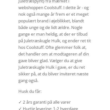
Juletræspynt} fra mærket i
webshoppen Coolstuff. I dette år - og
nok også mange år frem er et meget
populært brand i øjeblikket, blandt
både unge og de lidt ældre. Nogle
gange er man heldig, at der er tilbud
på Juletræskugle Hulk, og ender ret tit
hos Coolstuff. Ofte glemmer folk at,
det handler om at modtageren af din
gave bliver glad. Vælger du at give
Juletræskugle Hulk i gave, er du ret
sikker på, at du bliver inviteret næste
gang også.
Husk du får:
✓ 2 års garanti på alle varer
✓ Hurtig levering: 1-2 hverdage