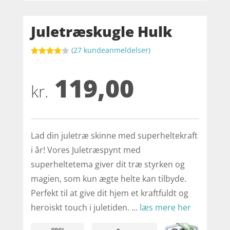
Juletræskugle Hulk
(
27
kundeanmeldelser)
Bedømt
som
119,00
3.8
ud af
5
kr.
baseret
på
kundebed
ømmels
er
Lad din juletræ skinne med superheltekraft
i år! Vores Juletræspynt med
superheltetema giver dit træ styrken og
magien, som kun ægte helte kan tilbyde.
Perfekt til at give dit hjem et kraftfuldt og
heroiskt touch i juletiden. …
læs mere her