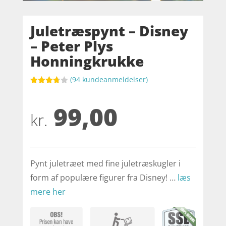
Juletræspynt – Disney
– Peter Plys
Honningkrukke
(
94
kundeanmeldelser)
Bedømt
som
99,00
3.7
ud
af 5
kr.
baseret
på
kundebed
ømmels
er
Pynt juletræet med fine juletræskugler i
form af populære figurer fra Disney! …
læs
mere her