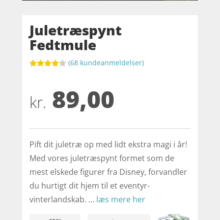
Juletræspynt
Fedtmule
(
68
kundeanmeldelser)
Bedømt
som
4.1
89,00
ud af 5
baseret
kr.
på
kundebedø
mmelser
Pift dit juletræ op med lidt ekstra magi i år!
Med vores juletræspynt formet som de
mest elskede figurer fra Disney, forvandler
du hurtigt dit hjem til et eventyr-
vinterlandskab. …
læs mere her