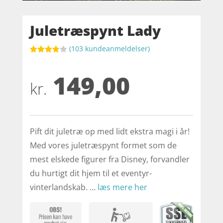
Juletræspynt Lady
(
103
kundeanmeldelser)
Bedømt
som
149,00
3.8
ud af
5
kr.
baseret
på
kundebed
ømmels
er
Pift dit juletræ op med lidt ekstra magi i år!
Med vores juletræspynt formet som de
mest elskede figurer fra Disney, forvandler
du hurtigt dit hjem til et eventyr-
vinterlandskab. …
læs mere her