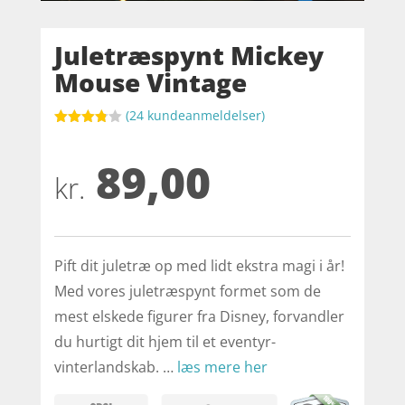
Juletræspynt Mickey
Mouse Vintage
(
24
kundeanmeldelser)
Bedømt
som
89,00
3.8
ud af
5
kr.
baseret
på
kundebed
ømmels
er
Pift dit juletræ op med lidt ekstra magi i år!
Med vores juletræspynt formet som de
mest elskede figurer fra Disney, forvandler
du hurtigt dit hjem til et eventyr-
vinterlandskab. …
læs mere her