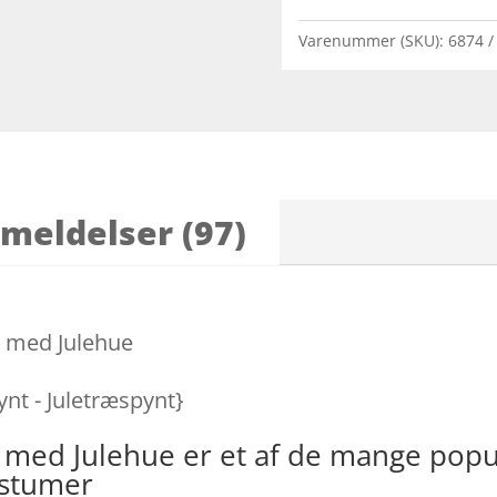
Varenummer (SKU):
6874
meldelser (97)
s med Julehue
pynt - Juletræspynt}
s med Julehue er et af de mange pop
ostumer