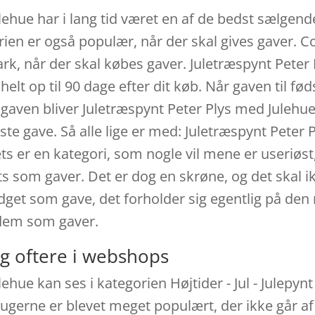
ehue har i lang tid været en af de bedst sælgende 
orien er også populær, når der skal gives gaver. 
, når der skal købes gaver. Juletræspynt Peter 
elt op til 90 dage efter dit køb. Når gaven til fø
s gaven bliver Juletræspynt Peter Plys med Julehue
e gave. Så alle lige er med: Juletræspynt Peter 
s er en kategori, som nogle vil mene er useriøst,
ts som gaver. Det er dog en skrøne, og det skal ik
t som gave, det forholder sig egentlig på den 
dem som gaver.
g oftere i webshops
ehue kan ses i kategorien Højtider - Jul - Julepyn
rugerne er blevet meget populært, der ikke går af