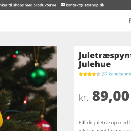
inker til shops med produkterne
kontakt@letsshop.dk
Juletræspyn
Julehue
(
97
kundeanmel
Bedømt
som
3.9
89,00
ud af 5
baseret
kr.
på
kundebed
ømmels
er
Pift dit juletræ op med 
juletræspynt formet som