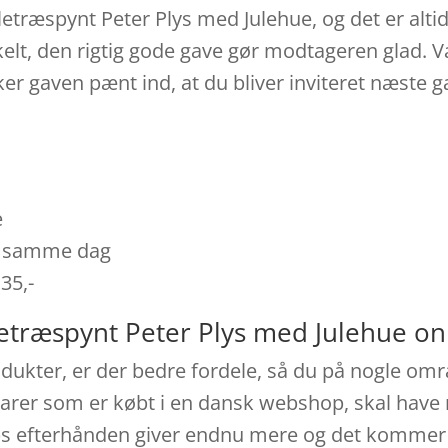
uletræspynt Peter Plys med Julehue, og det er alti
nkelt, den rigtig gode gave gør modtageren glad. 
er gaven pænt ind, at du bliver inviteret næste 
e
es samme dag
 35,-
letræspynt Peter Plys med Julehue on
ukter, er der bedre fordele, så du på nogle områd
Varer som er købt i en dansk webshop, skal have r
ops efterhånden giver endnu mere og det kommer 