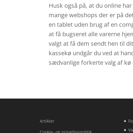
Husk også på, at du online har
mange webshops der er på det 
en tablet uden brug af en compu
at få bugseret alle varerne hje
valgt at få dem sendt hen til di
kassekø undgår du ved at handl
sædvanlige forkerte valg af kø
Artikler
Fo
Va
Cookie- og privatlivspolitik