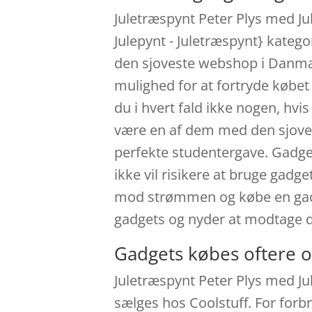
Juletræspynt Peter Plys med Jul
Julepynt - Juletræspynt} kateg
den sjoveste webshop i Danmark
mulighed for at fortryde købet h
du i hvert fald ikke nogen, hvi
være en af dem med den sjovest
perfekte studentergave. Gadget
ikke vil risikere at bruge gadge
mod strømmen og købe en gadge
gadgets og nyder at modtage 
Gadgets købes oftere o
Juletræspynt Peter Plys med Jul
sælges hos Coolstuff. For forb