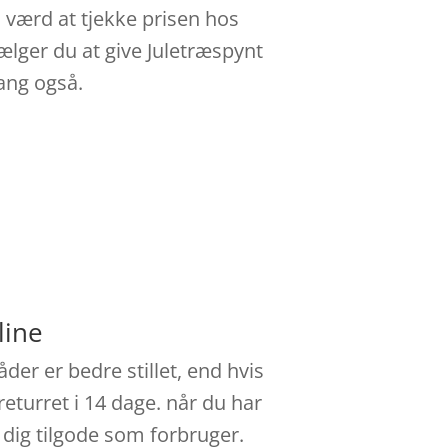
d værd at tjekke prisen hos
Vælger du at give Juletræspynt
gang også.
line
er er bedre stillet, end hvis
eturret i 14 dage. når du har
dig tilgode som forbruger.