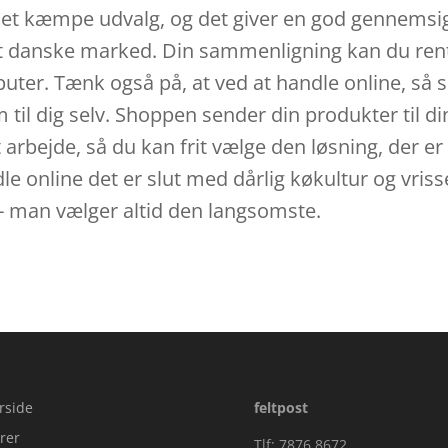
 et kæmpe udvalg, og det giver en god gennemsig
danske marked. Din sammenligning kan du rent f
ter. Tænk også på, at ved at handle online, så sl
m til dig selv. Shoppen sender din produkter til di
t arbejde, så du kan frit vælge den løsning, der er
e online det er slut med dårlig køkultur og vris
 - man vælger altid den langsomste.
rside
feltpost
rer
Tlf: 7876 8672