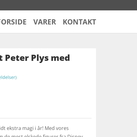
FORSIDE
VARER
KONTAKT
t Peter Plys med
delser)
lidt ekstra magi i år! Med vores
 de mest elskede figurer fra Disney,