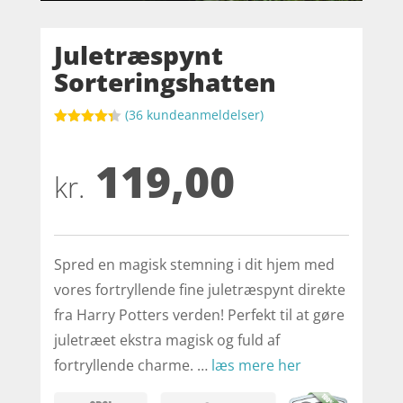
Juletræspynt
Sorteringshatten
(
36
kundeanmeldelser)
Bedømt
som
4.3
119,00
ud af 5
baseret
kr.
på
kundebedø
mmelser
Spred en magisk stemning i dit hjem med
vores fortryllende fine juletræspynt direkte
fra Harry Potters verden! Perfekt til at gøre
juletræet ekstra magisk og fuld af
fortryllende charme. …
læs mere her