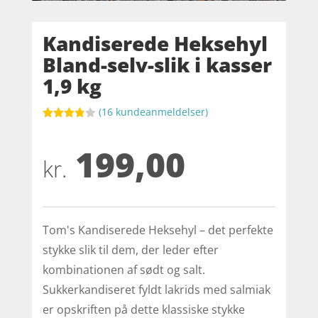
Kandiserede Heksehyl
Bland-selv-slik i kasser
1,9 kg
(
16
kundeanmeldelser)
Bedømt
som
199,00
3.8
ud af
5
kr.
baseret
på
kundebed
ømmels
er
Tom's Kandiserede Heksehyl – det perfekte
stykke slik til dem, der leder efter
kombinationen af sødt og salt.
Sukkerkandiseret fyldt lakrids med salmiak
er opskriften på dette klassiske stykke