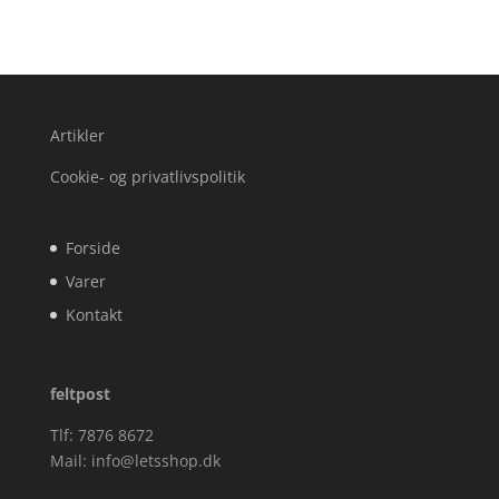
Artikler
Cookie- og privatlivspolitik
Forside
Varer
Kontakt
feltpost
Tlf: 7876 8672
Mail:
info@letsshop.dk