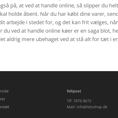
å på, at ved at handle online, så slipper du helt f
al holde åbent. Når du har købt dine varer, sende
t arbejde i stedet for, og det kan frit vælges, nå
du ved at handle online køer er en saga blot, her
 aldrig mere ubehaget ved at stå alt for tæt i en
rside
feltpost
rer
Tlf: 7876 8672
ntakt
Mail:
info@letsshop.dk