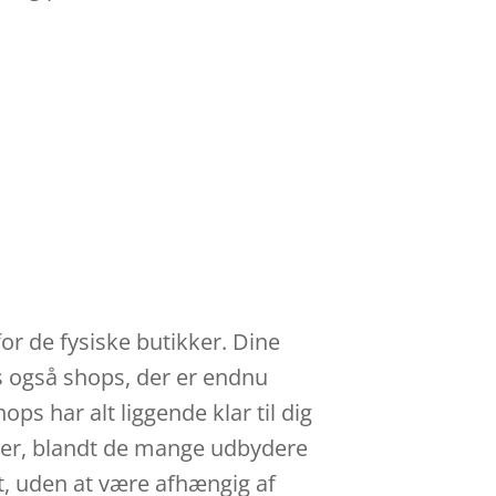
e
for de fysiske butikker. Dine
es også shops, der er endnu
ps har alt liggende klar til dig
iser, blandt de mange udbydere
st, uden at være afhængig af