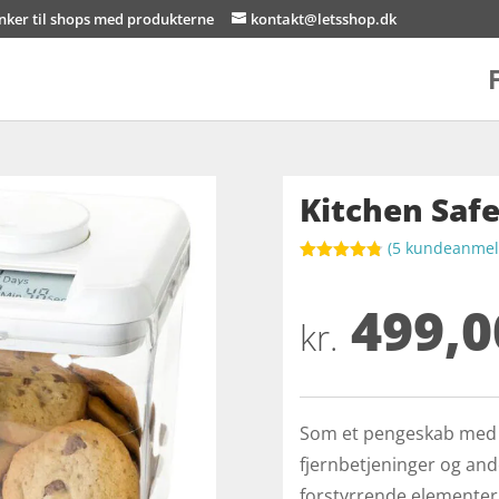
inker til shops med produkterne
kontakt@letsshop.dk
Kitchen Saf
(
5
kundeanmeld
Bedømt
som
4.8
499,0
ud af 5
baseret på
kr.
kundebedøm
melser
Som et pengeskab med ti
fjernbetjeninger og ande
forstyrrende elementer i