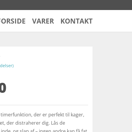
FORSIDE
VARER
KONTAKT
e
elser)
0
merfunktion, der er perfekt til kager,
t, der distraherer dig. Lås de
nde, og slap af – ingen andre kan få fat