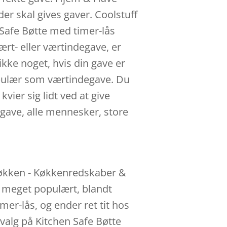
r skal gives gaver. Coolstuff
Safe Bøtte med timer-lås
ært- eller værtindegave, er
ikke noget, hvis din gave er
populær som værtindegave. Du
vier sig lidt ved at give
 gave, alle mennesker, store
 Køkken - Køkkenredskaber &
t meget populært, blandt
er-lås, og ender ret tit hos
 valg på Kitchen Safe Bøtte