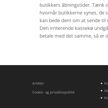
butikkers åbningstider. Tænk ogs
hvornår butikkerne synes, de sk
kan bede dem om at sende til di
Den irriterende kassekø undgår 
betale med det samme, så er det
Artikler
Fo
Va
Cookie- og privatlivspolitik
Ko