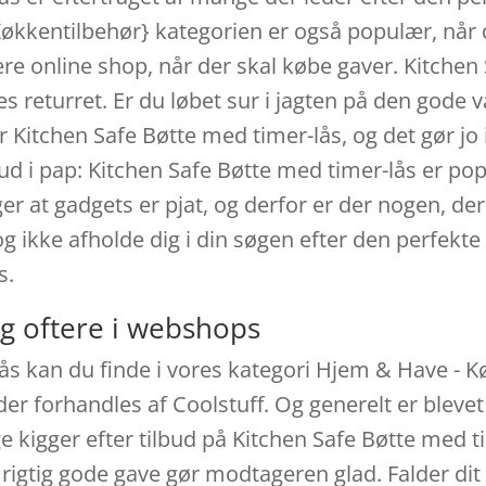
kkentilbehør} kategorien er også populær, når de
 online shop, når der skal købe gaver. Kitchen 
 returret. Er du løbet sur i jagten på den gode v
 Kitchen Safe Bøtte med timer-lås, og det gør jo 
 ud i pap: Kitchen Safe Bøtte med timer-lås er 
r at gadgets er pjat, og derfor er der nogen, der k
g ikke afholde dig i din søgen efter den perfekte
s.
g oftere i webshops
lås kan du finde i vores kategori Hjem & Have -
er forhandles af Coolstuff. Og generelt er bleve
kigger efter tilbud på Kitchen Safe Bøtte med tim
n rigtig gode gave gør modtageren glad. Falder dit