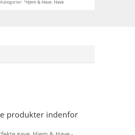
Kategorier:
"Hjem & Have
,
Have
re produkter indenfor
erfekte gave. Hjem & Have -