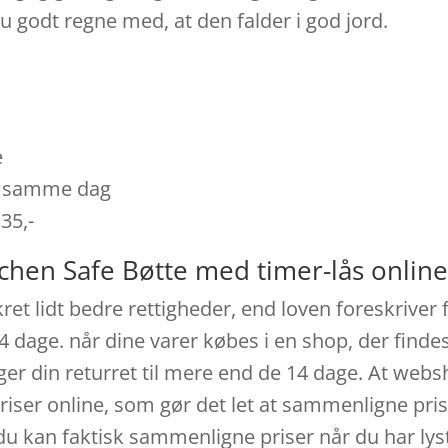
 godt regne med, at den falder i god jord.
e
es samme dag
 35,-
tchen Safe Bøtte med timer-lås onlin
kret lidt bedre rettigheder, end loven foreskriver 
14 dage. når dine varer købes i en shop, der find
r din returret til mere end de 14 dage. At websho
priser online, som gør det let at sammenligne pr
g du kan faktisk sammenligne priser når du har ly