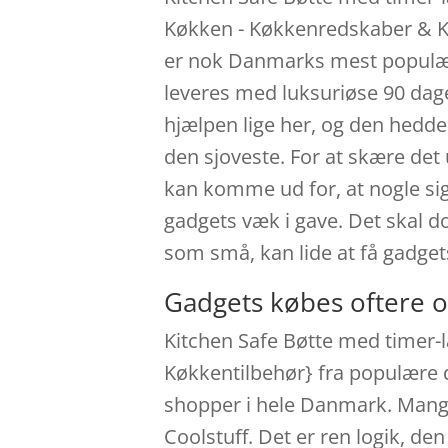
Køkken - Køkkenredskaber & Kø
er nok Danmarks mest populære
leveres med luksuriøse 90 dages
hjælpen lige her, og den hedder
den sjoveste. For at skære det
kan komme ud for, at nogle sige
gadgets væk i gave. Det skal do
som små, kan lide at få gadget
Gadgets købes oftere o
Kitchen Safe Bøtte med timer-
Køkkentilbehør} fra populære d
shopper i hele Danmark. Mange 
Coolstuff. Det er ren logik, de