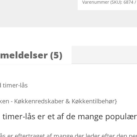
Varenummer (SKU):
6874
meldelser (5)
 timer-lås
kken - Køkkenredskaber & Køkkentilbehør}
 timer-lås er et af de mange populæ
ås er eftertraget af mange der leder efter den p